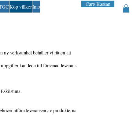
Cart/ Kassan
 TGC
Köp villkor
Info
en ny verksamhet behåller vi rätten att
uppgifter kan leda till försenad leverans.
 Eskilstuna.
behöver utföra leveransen av produkterna