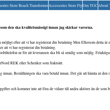
sories Store Roach Transformer
Accessories Store Fly
Om TGC
About
är som den ska kvalitetsmässigt innan jag skickar varorna.
möjligt efter att vi har registrerat din betalning Men Eftersom detta är 
er att vi har registrerat din betalning.
obiltelefon nr för att leveransen ska bli så smidig som möjlig. Felaktiga 
tNord REK eller Schenker som fraktsätt.
 innan, Beställningen ska vara betald innan. Det går att hämta ut den i
gifter och kommer inte att föra de vidare till andra aktörer än de som 