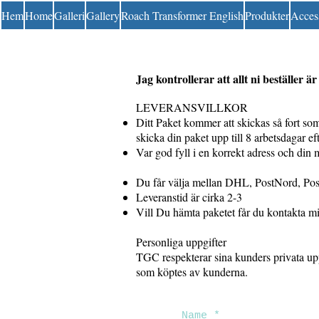
Hem
Home
Galleri
Gallery
Roach Transformer English
Produkter
Acces
Jag kontrollerar att allt ni beställer 
LEVERANSVILLKOR
Ditt Paket kommer att skickas så fort som 
skicka din paket upp till 8 arbetsdagar eft
Var god fyll i en korrekt adress och din m
Du får välja mellan DHL, PostNord, Pos
Leveranstid är cirka 2-3
Vill Du hämta paketet får du kontakta mig
Personliga uppgifter
TGC respekterar sina kunders privata upp
som köptes av kunderna.
Name