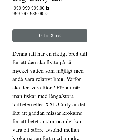
Regular
 999 999 999,00 kr 
Sale
Price
999 999 989,00 kr
Price
Out of Stock
Denna tail har en riktigt bred tail
för att den ska flytta på så
mycket vatten som möjligt men
ändå vara relativt liten. Varför
ska den vara liten? För att när
man fiskar med långa/stora
tailbeten eller XXL Curly är det
lätt att gäddan missar krokarna
för att betet är stor och det kan
vara ett större avstånd mellan
krokarna jämfört med mindre